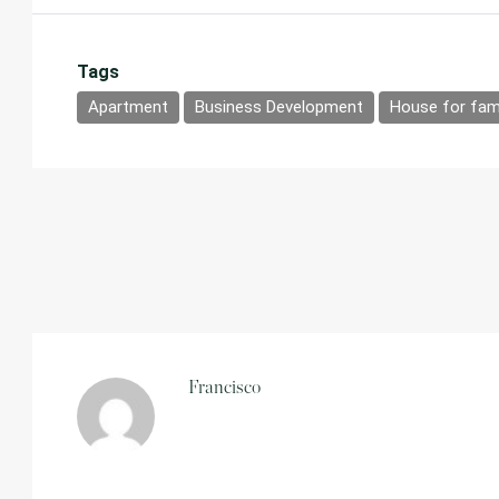
Tags
Apartment
Business Development
House for fami
Francisco