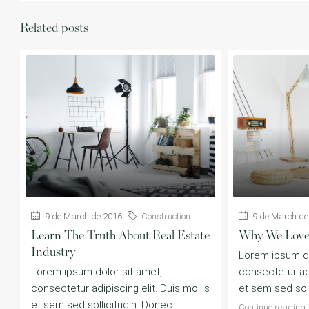
Related posts
9 de March de 2016
Construction
9 de March de
Learn The Truth About Real Estate
Why We Love 
Industry
Lorem ipsum do
Lorem ipsum dolor sit amet,
consectetur adi
consectetur adipiscing elit. Duis mollis
et sem sed soll
et sem sed sollicitudin. Donec...
Continue reading