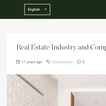
English
Real Estate Industry and Comp
11 years ago
Construction
0