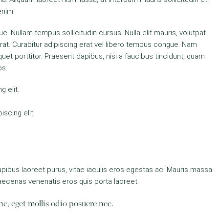
enim.
gue. Nullam tempus sollicitudin cursus. Nulla elit mauris, volutpat
 erat. Curabitur adipiscing erat vel libero tempus congue. Nam
uet porttitor. Praesent dapibus, nisi a faucibus tincidunt, quam
os.
 elit.
scing elit.
pibus laoreet purus, vitae iaculis eros egestas ac. Mauris massa
Maecenas venenatis eros quis porta laoreet.
c, eget mollis odio posuere nec.