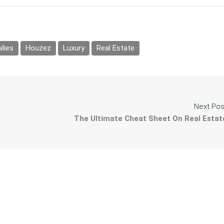
lies
Houzez
Luxury
Real Estate
Next Pos
The Ultimate Cheat Sheet On Real Estat