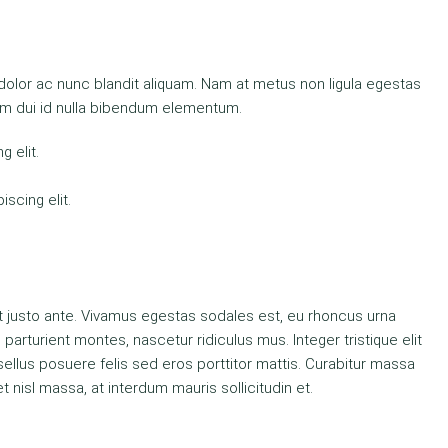
 dolor ac nunc blandit aliquam. Nam at metus non ligula egestas
m dui id nulla bibendum elementum.
 elit.
scing elit.
t justo ante. Vivamus egestas sodales est, eu rhoncus urna
rturient montes, nascetur ridiculus mus. Integer tristique elit
ellus posuere felis sed eros porttitor mattis. Curabitur massa
et nisl massa, at interdum mauris sollicitudin et.