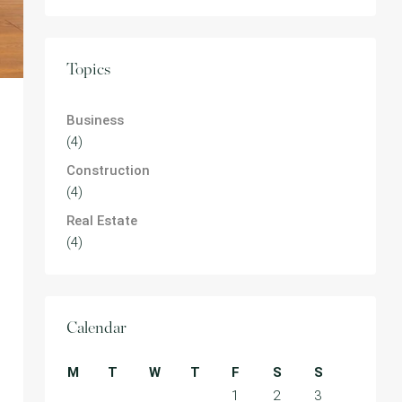
Topics
Business
(4)
Construction
(4)
Real Estate
(4)
Calendar
M
T
W
T
F
S
S
1
2
3