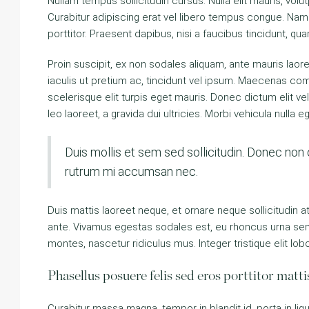
Nullam tempus sollicitudin cursus. Nulla elit mauris, volut
Curabitur adipiscing erat vel libero tempus congue. Nam
porttitor. Praesent dapibus, nisi a faucibus tincidunt, qu
Proin suscipit, ex non sodales aliquam, ante mauris laor
iaculis ut pretium ac, tincidunt vel ipsum. Maecenas c
scelerisque elit turpis eget mauris. Donec dictum elit ve
leo laoreet, a gravida dui ultricies. Morbi vehicula nulla 
Duis mollis et sem sed sollicitudin. Donec non 
rutrum mi accumsan nec.
Duis mattis laoreet neque, et ornare neque sollicitudin 
ante. Vivamus egestas sodales est, eu rhoncus urna sem
montes, nascetur ridiculus mus. Integer tristique elit lo
Phasellus posuere felis sed eros porttitor matti
Curabitur massa magna, tempor in blandit id, porta in ligu