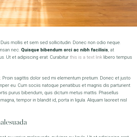
 Duis mollis et sem sed sollicitudin. Donec non odio neque.
cumsan nec.
Quisque bibendum orci ac nibh facilisis
, at
. Ut et adipiscing erat. Curabitur
this is a text link
libero tempus
at. Proin sagittis dolor sed mi elementum pretium. Donec et justo
per eu. Cum sociis natoque penatibus et magnis dis parturient
obortis purus bibendum, quis dictum metus mattis. Phasellus
agna, tempor in blandit id, porta in ligula. Aliquam laoreet nisl
 malesuada