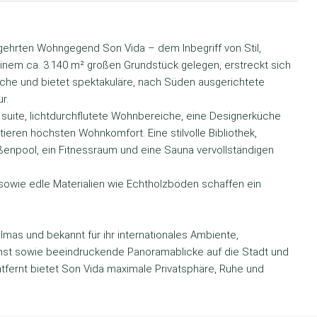
egehrten Wohngegend Son Vida – dem Inbegriff von Stil,
inem ca. 3.140 m² großen Grundstück gelegen, erstreckt sich
läche und bietet spektakuläre, nach Süden ausgerichtete
r.
uite, lichtdurchflutete Wohnbereiche, eine Designerküche
eren höchsten Wohnkomfort. Eine stilvolle Bibliothek,
ßenpool, ein Fitnessraum und eine Sauna vervollständigen
wie edle Materialien wie Echtholzböden schaffen ein
mas und bekannt für ihr internationales Ambiente,
nst sowie beeindruckende Panoramablicke auf die Stadt und
fernt bietet Son Vida maximale Privatsphäre, Ruhe und