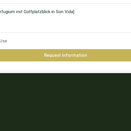
 Use
Request Information