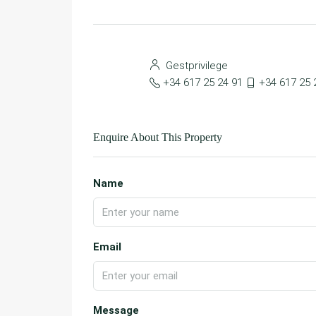
Gestprivilege
+34 617 25 24 91
+34 617 25 
Enquire About This Property
Name
Email
Message