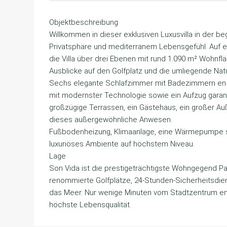
Objektbeschreibung
Willkommen in dieser exklusiven Luxusvilla in der b
Privatsphäre und mediterranem Lebensgefühl. Auf e
die Villa über drei Ebenen mit rund 1.090 m² Wohnf
Ausblicke auf den Golfplatz und die umliegende Natu
Sechs elegante Schlafzimmer mit Badezimmern en s
mit modernster Technologie sowie ein Aufzug garanti
großzügige Terrassen, ein Gästehaus, ein großer Au
dieses außergewöhnliche Anwesen.
Fußbodenheizung, Klimaanlage, eine Wärmepumpe so
luxuriöses Ambiente auf höchstem Niveau.
Lage
Son Vida ist die prestigeträchtigste Wohngegend Pal
renommierte Golfplätze, 24-Stunden-Sicherheitsdie
das Meer. Nur wenige Minuten vom Stadtzentrum ent
höchste Lebensqualität.